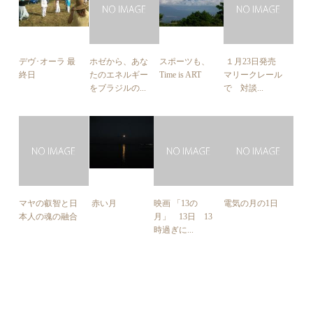
デヴ･オーラ 最
ホゼから、あな
スポーツも、
１月23日発売
終日
たのエネルギー
Time is ART
マリークレール
をブラジルの...
で 対談...
マヤの叡智と日
赤い月
映画 「13の
電気の月の1日
本人の魂の融合
月」 13日 13
時過ぎに...