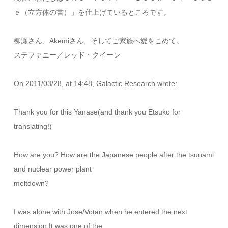
ｅ（立方体の書）」を仕上げているところです。
柳瀬さん、Akemiさん、そしてご家族へ愛をこめて。
ステファニー／レッド・クイーン
On 2011/03/28, at 14:48, Galactic Research wrote:
Thank you for this Yanase(and thank you Etsuko for
translating!)
How are you? How are the Japanese people after the tsunami
and nuclear power plant
meltdown?
I was alone with Jose/Votan when he entered the next
dimension.It was one of the