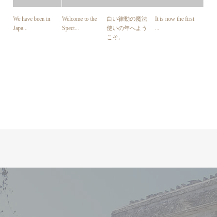
We have been in
Welcome to the
白い律動の魔法
It is now the first
Japa...
Spect...
使いの年へよう
...
こそ。