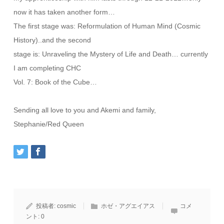
now it has taken another form…
The first stage was: Reformulation of Human Mind (Cosmic
History)..and the second
stage is: Unraveling the Mystery of Life and Death… currently
I am completing CHC
Vol. 7: Book of the Cube…
Sending all love to you and Akemi and family,
Stephanie/Red Queen
投稿者:
cosmic
ホゼ・アグエイアス
コメ
ント:
0