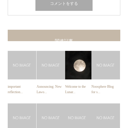
関連記事
important
Announcing: New
Welcome to the
Noosphere Blog
reflection...
Lawo...
Lunar...
for s...